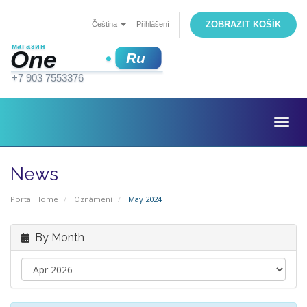
ZOBRAZIT KOŠÍK
Čeština
Přihlášení
Togg
navig
News
Portal Home
Oznámení
May 2024
By Month