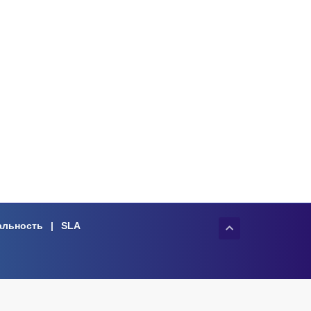
альность
|
SLA