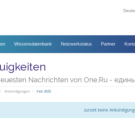
Deut
gen
Wissensdatenbank
Netzwerkstatus
Partner
Konta
uigkeiten
neuesten Nachrichten von One.Ru - еди
Ankündigungen
Feb 2025
zurzeit keine Ankündigun