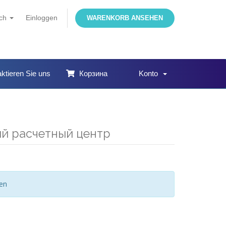
sch
Einloggen
WARENKORB ANSEHEN
ktieren Sie uns
Корзина
Konto
ный расчетный центр
gen