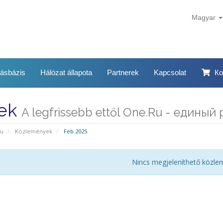
Magyar
ásbázis
Hálózat állapota
Partnerek
Kapcsolat
Ко
rek
A legfrissebb ettől One.Ru - едины
pu
Közlemények
Feb 2025
Nincs megjeleníthető közle