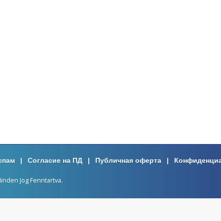
спам
|
Согласие на ПД
|
Публичная оферта
|
Конфиденци
nden Jog Fenntartva.