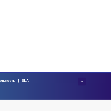
альность
|
SLA