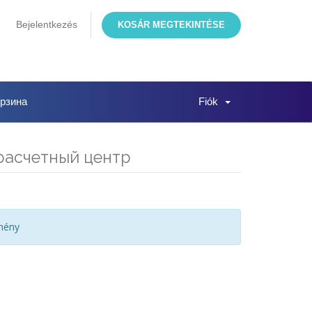
Bejelentkezés
KOSÁR MEGTEKINTÉSE
рзина
Fiók
й расчетный центр
mény