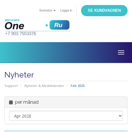
SE KUNDVAGNEN
Svenska
Logga in
Togg
navig
Nyheter
Support
Nyheter & Meddelanden
Feb 2025
per månad