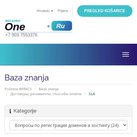
PREGLED KOŠARICE
Hrvatski
Prijava
Togg
navig
Baza znanja
Početna WHMCS
Baza znanja
Договоры, регламенты, способы оплаты
SLA
Kategorije