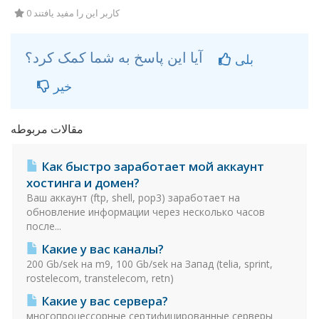
0 کاربر این را مفید یافتند
آیا این پاسخ به شما کمک کرد؟
بلی
خیر
مقالات مربوطه
Как быстро заработает мой аккаунт
хостинга и домен?
Ваш аккаунт (ftp, shell, pop3) заработает на
обновление информации через несколько часов
после...
Какие у вас каналы?
200 Gb/sek на m9, 100 Gb/sek на Запад (telia, sprint,
rostelecom, transtelecom, retn)
Какие у вас сервера?
многопроцессорные сертифицированные серверы