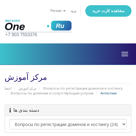
مشاهده کارت خرید
Persian
ورود
Togg
navig
مرکز آموزش
اعضا
مرکز آموزش
Вопросы по регистрации доменов и хостингу
Вопросы по доменам и сопутствующим услугам
Антиспам
دسته بندی ها