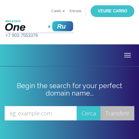
VEURE CARRO
Català
Entrada
Togg
navig
Begin the search for your perfect
domain name...