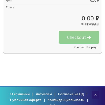
小計
0.00 ₽
Totals
0.00 ₽
購物車金額合計
Checkout
Continue Shopping
О компании
|
Антиспам
|
Согласие на ПД
|
Публичная оферта
|
Конфиденциальность
|