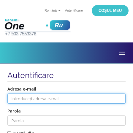
COȘUL MEU
Română
Autentificare
Togg
navig
Autentificare
Adresa e-mail
Parola
nu mă uita