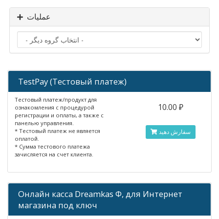
عملیات
TestPay (Тестовый платеж)
Тестовый платеж/продукт для
10.00 ₽
ознакомления с процедурой
регистрации и оплаты, а также с
панелью управления.
* Тестовый платеж не является
سفارش دهید
оплатой.
* Сумма тестового платежа
зачисляется на счет клиента.
Онлайн касса Dreamkas Ф, для Интернет
магазина под ключ