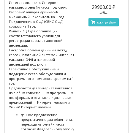
Интегрированная с Интернет
29900.00 ₽
магазином онлайн касса под ключ.
Кассовый аппарат Дримкас-Ф
سالانه
Фискальный накопитель на 1 год
Подключение к ОФД (СБИС-ОФД)
سفارش دهید
сроком на 1 год
Выпуск ЭЦП для организации
соответствующего уровня для
регистрации кассы в налоговой
инспекции.
Настройка обмена данными между
кассой, платежной системой Интернет
магазина, ОФД и налоговой
инспекцией под ключ.
Гарантийное обслуживание и
поддержка всего оборудования и
программного комплекса сроком на 1
год.
Предлагается для Интернет магазинов
на любых современных программных
платформах, в том числе и для наших
предложений — Интернет магазин и
Умный Интернет магазин.
Данное предложение
предназначено для облегчения
перехода на онлайн кассы
согласно Федеральному закону