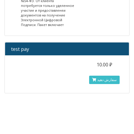
№54-ФЗ. От клиента
потребуется только уделенное
участие и предоставленеи
документов на получение
Электронной Цифровой
Подписи. Пакет включает
test pay
10.00 ₽
سفارش دهید