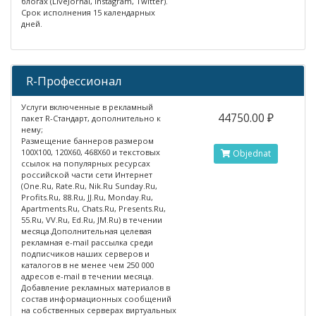
блогах (LiveJornal, Instagram, Twitter).
Срок исполнения 15 календарных
дней.
R-Профессионал
Услуги включенные в рекламный
44750.00 ₽
пакет R-Стандарт, дополнительно к
нему;
Размещение баннеров размером
100X100, 120X60, 468X60 и текстовых
Objednat
ссылок на популярных ресурсах
российской части сети Интернет
(One.Ru, Rate.Ru, Nik.Ru Sunday.Ru,
Profits.Ru, 88.Ru, JJ.Ru, Monday.Ru,
Apartments.Ru, Chats.Ru, Presents.Ru,
55.Ru, VV.Ru, Ed.Ru, JM.Ru) в течении
месяца.Дополнительная целевая
рекламная e-mail рассылка среди
подписчиков наших серверов и
каталогов в не менее чем 250 000
адресов e-mail в течении месяца.
Добавление рекламных материалов в
состав информационных сообщений
на собственных серверах виртуальных