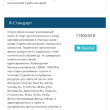
исполнения 5 рабочих дней
R-Стандарт
Услуги включенные в рекламный
11900.00 ₽
пакет R-Старт, дополнительно к нему;
Целевая рекламная e-mail рассылка
среди подписчиков наших серверов и
каталогов. Первичное наполнение
Objednat
ваших аккаунтов в социальных сетях
контентом в объеме до 10 суммарных
тематических статей
единовременно.Размещение
баннеров размером 120X60, 100X100 и
текстовых рекламных ссылок в
течении 15 дней на популярных
ресурсах российской части сети
Интернет (One.Ru, Rate.Ru, Nik.Ru
Sunday.Ru, Profits.Ru, 88.Ru, JJ.Ru,
Monday.Ru, Apartments.Ru, Chats.Ru,
Presents.Ru, 55.Ru, VV.Ru, Ed.Ru,
JM.Ru).Организация дискуссий (до 3
единовременно) о сайте в
профильных дискуссионных группах и