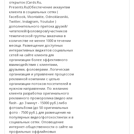
открыток (Сards.Ru,
Presents.Ru)Обеспечение аккаунтам
клиента в социальных сетях (
FaceBook, Vkontakte, Odnoklassniki,
Twitter, Instagram, Youtube )
дополнительного притока друзей/
читателей/фоловеров/участников
тематической группы заказчика в
количестве не менее 1000 в течении
месяца. Размещение доступных
интерактивных виджетов социальных
сетей на сайте клиента для
организации более эффективного
взаимодействия с клиентами,
друзьями, фоловерами. Логическая
организация и управление процессом
рекламной компании с целью
организации потоков посетителей в
нужном направлении. По желанию
клиента разработка оригинального
рекламного проморолика (видео или
flash - до 3 минут - 15000 руб.) либо
фотоальбома (до 50 оригинальных
фото - 7500 руб.), для размещения на
популярных видео/фотохостингах и в
социальных сетях. Оповещение
интернет-общественности о сайте на
профильных оффлайновых