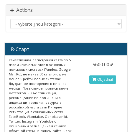
Actions
R-Старт
Качественная регистрация сайта по 5
5600.00 ₽
парам ключевых слов в основных
поисковых системах (Yandex, Google,
Mail.Ru), не менее 50 каталогов, не
менее 5 рейтинговых системах.
Objednat
Двукратное повторение в течении
месяца. Правильное прописывание
метатегов, SEO-оптимизация,
рекомендации по повышению
индекса цитирования ресурса в
российской части сети Интернет.
Регистрация в социальных сетях
FaceBook, Vkontakte, Odnoklassniki,
Twitter, Instagram, Youtube с
опционным размещением ссылок
обратной связи на вашем сайте. Срок