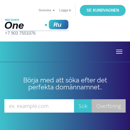
SE KUNDVAGNEN
Svenska
Logga in
Togg
navig
Börja med att söka efter det
perfekta domännamnet..