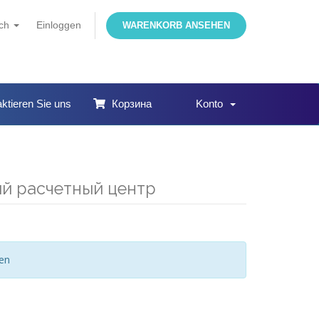
sch
Einloggen
WARENKORB ANSEHEN
ktieren Sie uns
Корзина
Konto
ный расчетный центр
gen