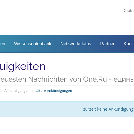
Deut
gen
Wissensdatenbank
Netzwerkstatus
Partner
Konta
uigkeiten
neuesten Nachrichten von One.Ru - еди
Ankündigungen
ältere Ankündigungen
zurzeit keine Ankündigun