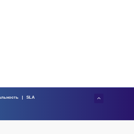
альность
|
SLA