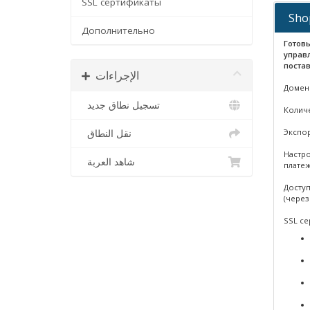
SSL сертификаты
Sho
Дополнительно
Готов
управ
поста
الإجراءات
Домен 
تسجيل نطاق جديد
Количе
Экспо
نقل النطاق
Настро
شاهد العربة
платеж
Доступ
(через
SSL се