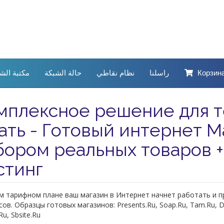
مكتبة الش
حالة الشبكة
نظام نقاطي
راسلنا
Корзин
мплексное решение для те
ать - Готовый интернет М
бором реальных товаров +
стинг
 тарифном плане ваш магазин в Интернет начнет работать и п
сов. Образцы готовых магазинов: Presents.Ru, Soap.Ru, Tam.Ru, D
Ru, Sbsite.Ru