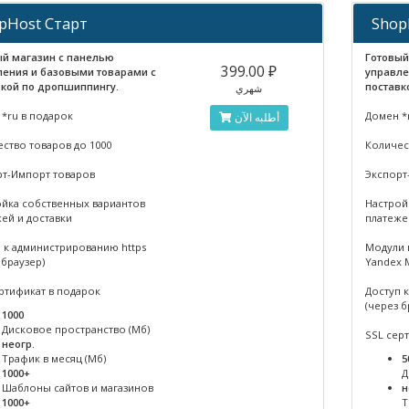
pHost Старт
Shop
ый магазин с панелью
Готовый
399.00 ₽
ления и базовыми товарами с
управле
вкой по дропшиппингу.
поставк
شهري
*ru в подарок
Домен *
أطلبه الآن
ство товаров до 1000
Количес
рт-Импорт товаров
Экспорт
йка собственных вариантов
Настрой
ей и доставки
платеже
 к администрированию https
Модули 
 браузер)
Yandex M
ртификат в подарок
Доступ 
(через б
1000
Дисковое пространство (Мб)
SSL сер
неогр.
Трафик в месяц (Мб)
5
1000+
Д
Шаблоны сайтов и магазинов
н
1000+
Т