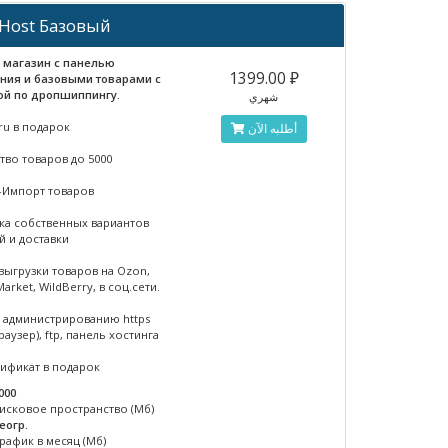
Host Базовый
 магазин с панелью
1399.00 ₽
ния и базовыми товарами с
ой по дропшиппингу.
شهري
ru в подарок
أطلبه الآن
тво товаров до 5000
-Импорт товаров
ка собственных вариантов
й и доставки
выгрузки товаров на Ozon,
arket, WildBerry, в соц.сети.
к администрированию https
раузер), ftp, панель хостинга
тификат в подарок
000
исковое пространство (Мб)
еогр.
рафик в месяц (Мб)