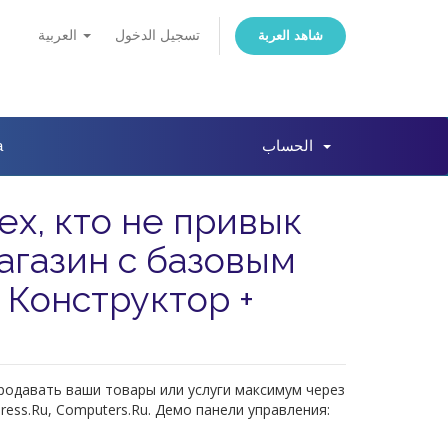
تسجيل الدخول
العربية
شاهد العربة
а
الحساب
х, кто не привык
агазин c базовым
 Конструктор +
родавать ваши товары или услуги максимум через
ress.Ru, Computers.Ru. Демо панели управления: