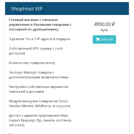
ShopHost VIP
Готовый магазин с панелью
4990.00 ₽
управления и базовыми товарами с
поставкой по дропшиппингу.
Aylık
3 домена *ru и 2 IP адреса в подарок
Satın Al
Собственный VPS сервер с root
доступом
Количество товаров неогр.
Экспорт-Импорт товаров с
дополнительными возможностями
Настройка собственных вариантов
платежей и доставки
Модули выгрузки товаров на Ozon,
Yandex Market, WildBerry, в соц.сети.
Доступ к администрированию https
(через браузер), ftp, панель хостинга,
ssh (root)