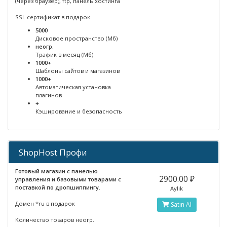
(через браузер), ftp, панель хостинга
SSL сертификат в подарок
5000
Дисковое пространство (Мб)
неогр.
Трафик в месяц (Мб)
1000+
Шаблоны сайтов и магазинов
1000+
Автоматическая установка
плагинов
+
Кэширование и безопасность
ShopHost Профи
Готовый магазин с панелью
2900.00 ₽
управления и базовыми товарами с
поставкой по дропшиппингу.
Aylık
Домен *ru в подарок
Satın Al
Количество товаров неогр.