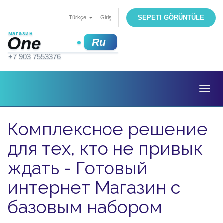
SEPETI GÖRÜNTÜLE
Türkçe
Giriş
Togg
navig
Комплексное решение
для тех, кто не привык
ждать - Готовый
интернет Магазин c
базовым набором