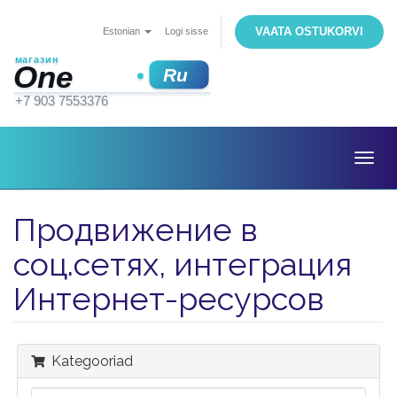
VAATA OSTUKORVI
Estonian
Logi sisse
Togg
navig
Продвижение в
соц.сетях, интеграция
Интернет-ресурсов
Kategooriad