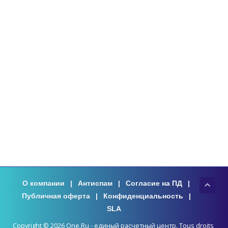
О компании
|
Антиспам
|
Согласие на ПД
|
Публичная оферта
|
Конфиденциальность
|
SLA
Copyright © 2026 One.Ru - единый расчетный центр. Tous droits