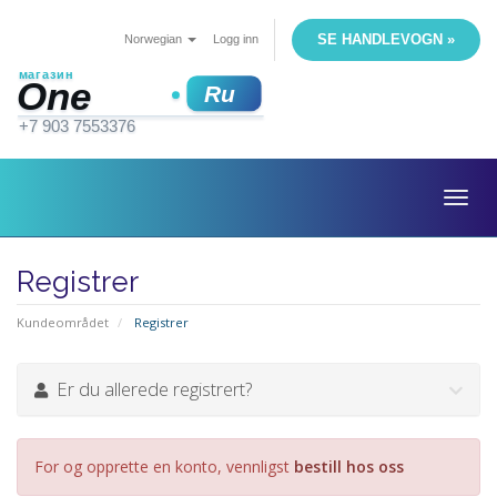
SE HANDLEVOGN »
Norwegian
Logg inn
Togg
navig
Registrer
Kundeområdet
Registrer
Er du allerede registrert?
For og opprette en konto, vennligst
bestill hos oss