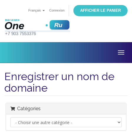
AFFICHER LE PANIER
Français
Connexion
Togg
navig
Enregistrer un nom de
domaine
Catégories