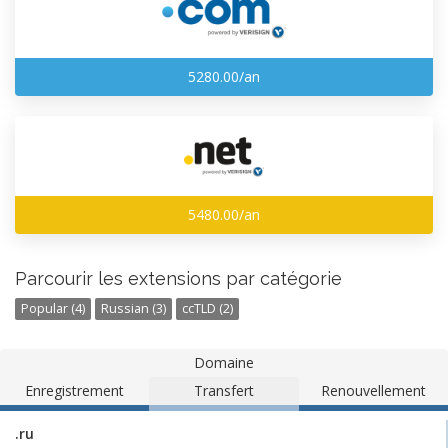
5280.00/an
5480.00/an
Parcourir les extensions par catégorie
Popular (4)
Russian (3)
ccTLD (2)
Domaine
Enregistrement
Transfert
Renouvellement
.ru