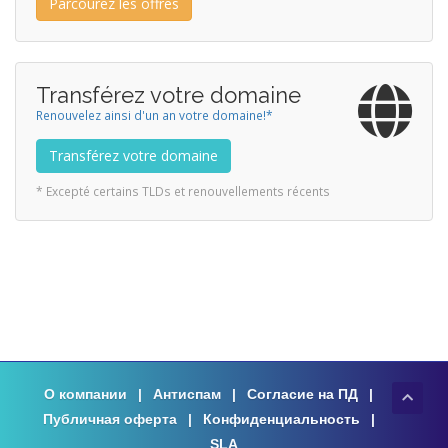
Parcourez les offres
Transférez votre domaine
Renouvelez ainsi d'un an votre domaine!*
Transférez votre domaine
* Excepté certains TLDs et renouvellements récents
О компании
|
Антиспам
|
Согласие на ПД
|
Публичная оферта
|
Конфиденциальность
|
SLA