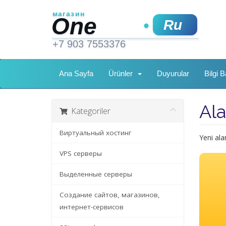
Ana Sayfa
Ürünler
Duyurular
Bilgi 
Ala
Kategoriler
Виртуальный хостинг
Yeni ala
VPS серверы
Выделенные серверы
Создание сайтов, магазинов,
интернет-сервисов