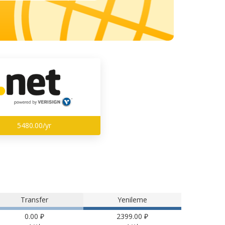
5480.00/yr
Transfer
Yenileme
0.00 ₽
2399.00 ₽