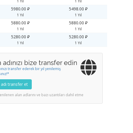
1 Yıl
1 Yıl
5980.00 ₽
5498.00 ₽
1 Yıl
1 Yıl
5880.00 ₽
5880.00 ₽
1 Yıl
1 Yıl
5280.00 ₽
5280.00 ₽
1 Yıl
1 Yıl
 adınızı bize transfer edin
ınızı transfer ederek bir yıl yenilemiş
ınız!*
 adı transfer et
enilenen alan adlarını ve bazı uzantıları dahil etme