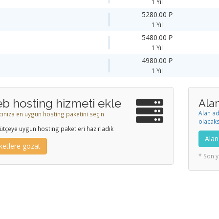
1 Yıl
5280.00 ₽
1 Yıl
5480.00 ₽
1 Yıl
4980.00 ₽
1 Yıl
b hosting hizmeti ekle
Alan
Alan ad
acınıza en uygun hosting paketini seçin
olacaks
ütçeye uygun hosting paketleri hazırladık
Alan
ketlere gözat
* Son y