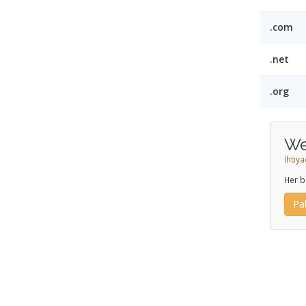
.com
.net
.org
We
İhtiy
Her b
Pa