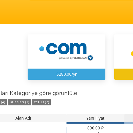
5280.00/yr
ları Kategoriye göre görüntüle
(4)
Russian (3)
ccTLD (2)
Alan Adı
Yeni Fiyat
890.00 ₽