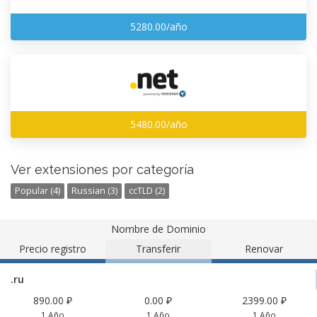
5280.00/año
5480.00/año
Ver extensiones por categoría
Popular (4)
Russian (3)
ccTLD (2)
Nombre de Dominio
Precio registro
Transferir
Renovar
.ru
890.00 ₽
0.00 ₽
2399.00 ₽
1 Año
1 Año
1 Año