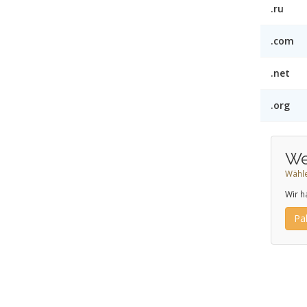
.ru
.com
.net
.org
We
Wähle
Wir h
Pa