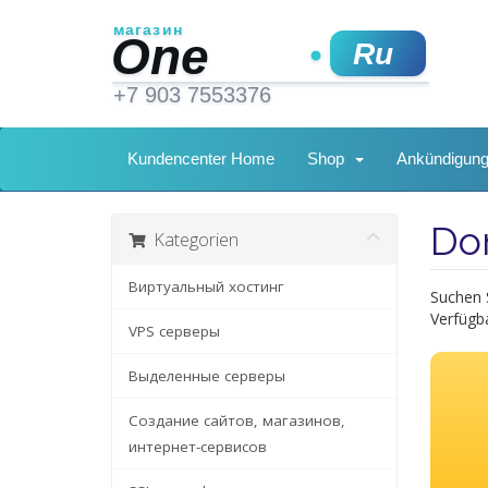
Kundencenter Home
Shop
Ankündigun
Do
Kategorien
Виртуальный хостинг
Suchen 
Verfügba
VPS серверы
Выделенные серверы
Создание сайтов, магазинов,
интернет-сервисов