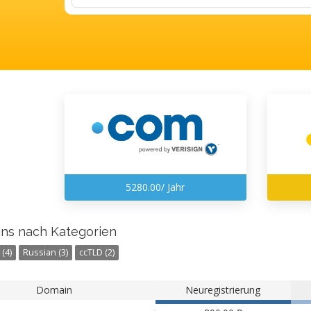
5280.00/ Jahr
ns nach Kategorien
(4)
Russian (3)
ccTLD (2)
Domain
Neuregistrierung